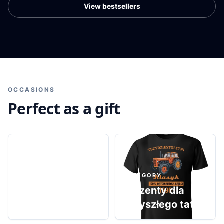
View bestsellers
OCCASIONS
Perfect as a gift
CATEGORY
Prezenty dla
CATEGORY
przyszłego
Prezenty dla
dziadka
przyszłego taty